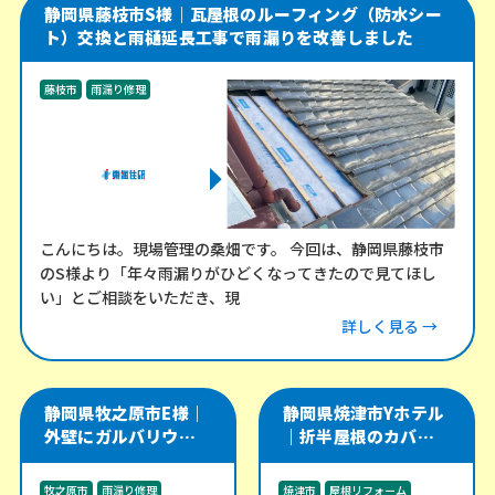
静岡県藤枝市S様｜瓦屋根のルーフィング（防水シー
ト）交換と雨樋延長工事で雨漏りを改善しました
藤枝市
雨漏り修理
こんにちは。現場管理の桑畑です。 今回は、静岡県藤枝市
のS様より「年々雨漏りがひどくなってきたので見てほし
い」とご相談をいただき、現
詳しく見る →
静岡県牧之原市E様｜
静岡県焼津市Yホテル
外壁にガルバリウム角
｜折半屋根のカバー工
波を施工し、軒天・雨
法をやり直し、雨漏り
樋・雨戸戸袋も改修
リスクを改善した施工
牧之原市
雨漏り修理
焼津市
屋根リフォーム