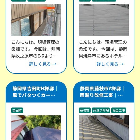
事例
外装工事
雨漏り修理
こんにちは。現場管理の
こんにちは。現場管理の
桑畑です。 今回は、静岡
桑畑です。 今回は、静岡
県牧之原市のE様より、
県焼津市にあるホテル棟
外壁のメンテナンスにつ
にて、折半屋根の改修工
詳しく見る →
詳しく見る →
いてご相談をいただきま
事をご依頼いただきまし
した。 外壁の
た。 この建物
静岡県吉田町H様邸｜
静岡県藤枝市Y様邸｜
風でバタつくカーポー
雨漏り改修工事｜瓦屋
ト・テラス屋根の波板
根と谷樋・外壁取り合
交換工事
い部を板金で補修
吉田町
藤枝市
雨漏り修理
板金工事
その他のリフォーム工事
外構工事