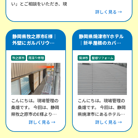
い」とご相談をいただき、現
詳しく見る →
静岡県牧之原市E様｜
静岡県焼津市Yホテル
外壁にガルバリウム角
｜折半屋根のカバー工
波を施工し、軒天・雨
法をやり直し、雨漏り
樋・雨戸戸袋も改修
リスクを改善した施工
牧之原市
雨漏り修理
焼津市
屋根リフォーム
事例
外装工事
雨漏り修理
こんにちは。現場管理の
こんにちは。現場管理の
桑畑です。 今回は、静岡
桑畑です。 今回は、静岡
県牧之原市のE様より、
県焼津市にあるホテル棟
外壁のメンテナンスにつ
にて、折半屋根の改修工
詳しく見る →
詳しく見る →
いてご相談をいただきま
事をご依頼いただきまし
した。 外壁の
た。 この建物