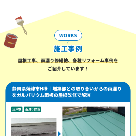
WORKS
施工事例
屋根工事、雨漏り修繕他、各種リフォーム事例を
ご紹介しています！
静岡県焼津市H様｜増築部との取り合いからの雨漏り
をガルバリウム鋼板の屋根改修で解消
焼津市
雨漏り修理