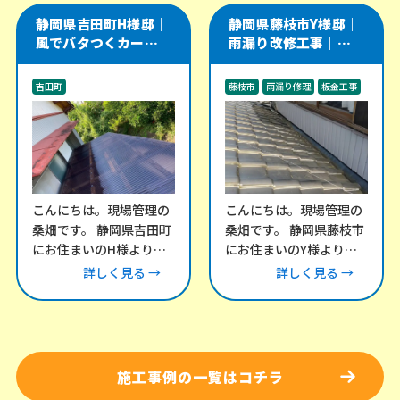
静岡県吉田町H様邸｜
静岡県藤枝市Y様邸｜
風でバタつくカーポー
雨漏り改修工事｜瓦屋
ト・テラス屋根の波板
根と谷樋・外壁取り合
交換工事
い部を板金で補修
吉田町
藤枝市
雨漏り修理
板金工事
その他のリフォーム工事
外構工事
こんにちは。現場管理の
こんにちは。現場管理の
桑畑です。 静岡県吉田町
桑畑です。 静岡県藤枝市
にお住まいのH様より、
にお住まいのY様より、
「風が強い日にカーポー
雨漏りについてお問い合
詳しく見る →
詳しく見る →
トとテラスの屋根がバタ
わせをいただき、現地調
バタ音を立てる」との
査にお伺いしました。
施工事例の一覧はコチラ