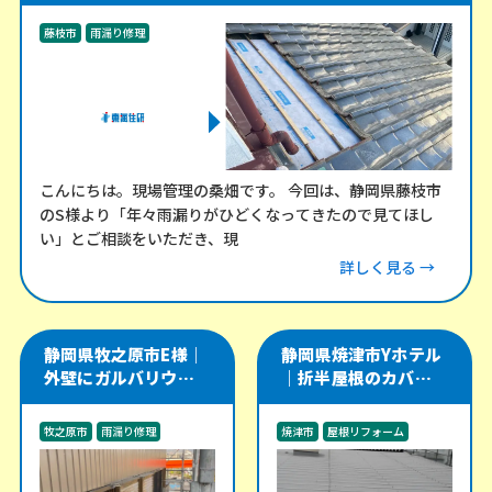
藤枝市
雨漏り修理
こんにちは。現場管理の桑畑です。 今回は、静岡県藤枝市
のS様より「年々雨漏りがひどくなってきたので見てほし
い」とご相談をいただき、現
詳しく見る →
静岡県牧之原市E様｜
静岡県焼津市Yホテル
外壁にガルバリウム角
｜折半屋根のカバー工
波を施工し、軒天・雨
法をやり直し、雨漏り
樋・雨戸戸袋も改修
リスクを改善した施工
牧之原市
雨漏り修理
焼津市
屋根リフォーム
事例
外装工事
雨漏り修理