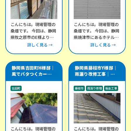
こんにちは。現場管理の
こんにちは。現場管理の
桑畑です。 今回は、静岡
桑畑です。 今回は、静岡
県牧之原市のE様より、
県焼津市にあるホテル棟
外壁のメンテナンスにつ
にて、折半屋根の改修工
詳しく見る →
詳しく見る →
いてご相談をいただきま
事をご依頼いただきまし
した。 外壁の
た。 この建物
静岡県吉田町H様邸｜
静岡県藤枝市Y様邸｜
風でバタつくカーポー
雨漏り改修工事｜瓦屋
ト・テラス屋根の波板
根と谷樋・外壁取り合
交換工事
い部を板金で補修
吉田町
藤枝市
雨漏り修理
板金工事
その他のリフォーム工事
外構工事
こんにちは。現場管理の
こんにちは。現場管理の