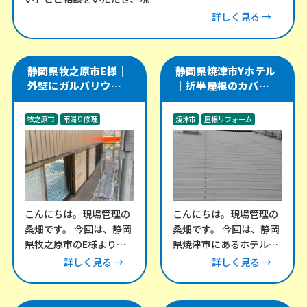
詳しく見る →
静岡県牧之原市E様｜
静岡県焼津市Yホテル
外壁にガルバリウム角
｜折半屋根のカバー工
波を施工し、軒天・雨
法をやり直し、雨漏り
樋・雨戸戸袋も改修
リスクを改善した施工
牧之原市
雨漏り修理
焼津市
屋根リフォーム
事例
外装工事
雨漏り修理
こんにちは。現場管理の
こんにちは。現場管理の
桑畑です。 今回は、静岡
桑畑です。 今回は、静岡
県牧之原市のE様より、
県焼津市にあるホテル棟
外壁のメンテナンスにつ
にて、折半屋根の改修工
詳しく見る →
詳しく見る →
いてご相談をいただきま
事をご依頼いただきまし
した。 外壁の
た。 この建物