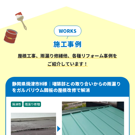
WORKS
施工事例
屋根工事、雨漏り修繕他、各種リフォーム事例を
ご紹介しています！
静岡県焼津市H様｜増築部との取り合いからの雨漏り
をガルバリウム鋼板の屋根改修で解消
焼津市
雨漏り修理