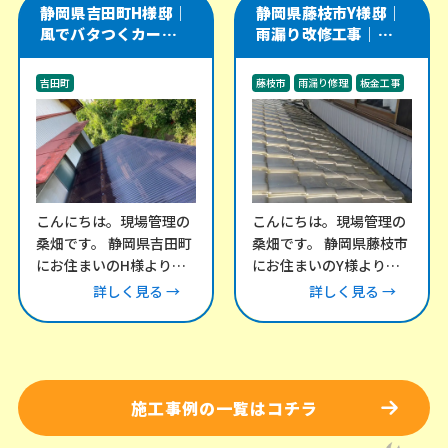
静岡県吉田町H様邸｜
静岡県藤枝市Y様邸｜
風でバタつくカーポー
雨漏り改修工事｜瓦屋
ト・テラス屋根の波板
根と谷樋・外壁取り合
交換工事
い部を板金で補修
吉田町
藤枝市
雨漏り修理
板金工事
その他のリフォーム工事
外構工事
こんにちは。現場管理の
こんにちは。現場管理の
桑畑です。 静岡県吉田町
桑畑です。 静岡県藤枝市
にお住まいのH様より、
にお住まいのY様より、
「風が強い日にカーポー
雨漏りについてお問い合
詳しく見る →
詳しく見る →
トとテラスの屋根がバタ
わせをいただき、現地調
バタ音を立てる」との
査にお伺いしました。
施工事例の一覧はコチラ