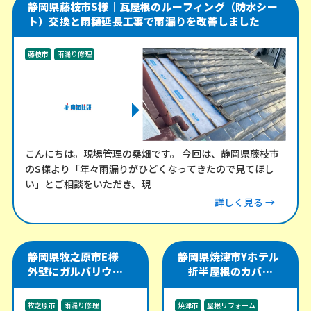
静岡県藤枝市S様｜瓦屋根のルーフィング（防水シー
ト）交換と雨樋延長工事で雨漏りを改善しました
藤枝市
雨漏り修理
こんにちは。現場管理の桑畑です。 今回は、静岡県藤枝市
のS様より「年々雨漏りがひどくなってきたので見てほし
い」とご相談をいただき、現
詳しく見る →
静岡県牧之原市E様｜
静岡県焼津市Yホテル
外壁にガルバリウム角
｜折半屋根のカバー工
波を施工し、軒天・雨
法をやり直し、雨漏り
樋・雨戸戸袋も改修
リスクを改善した施工
牧之原市
雨漏り修理
焼津市
屋根リフォーム