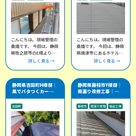
事例
外装工事
雨漏り修理
こんにちは。現場管理の
こんにちは。現場管理の
桑畑です。 今回は、静岡
桑畑です。 今回は、静岡
県牧之原市のE様より、
県焼津市にあるホテル棟
外壁のメンテナンスにつ
にて、折半屋根の改修工
詳しく見る →
詳しく見る →
いてご相談をいただきま
事をご依頼いただきまし
した。 外壁の
た。 この建物
静岡県吉田町H様邸｜
静岡県藤枝市Y様邸｜
風でバタつくカーポー
雨漏り改修工事｜瓦屋
ト・テラス屋根の波板
根と谷樋・外壁取り合
交換工事
い部を板金で補修
吉田町
藤枝市
雨漏り修理
板金工事
その他のリフォーム工事
外構工事