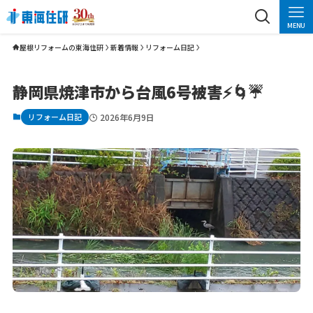
MENU
屋根リフォームの東海住研
新着情報
リフォーム日記
静岡県焼津市から台風6号被害⚡️🌀☔️
リフォーム日記
2026年6月9日