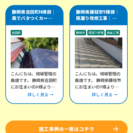
した。 外壁の
た。 この建物
静岡県吉田町H様邸｜
静岡県藤枝市Y様邸｜
風でバタつくカーポー
雨漏り改修工事｜瓦屋
ト・テラス屋根の波板
根と谷樋・外壁取り合
交換工事
い部を板金で補修
吉田町
藤枝市
雨漏り修理
板金工事
その他のリフォーム工事
外構工事
こんにちは。現場管理の
こんにちは。現場管理の
桑畑です。 静岡県吉田町
桑畑です。 静岡県藤枝市
にお住まいのH様より、
にお住まいのY様より、
「風が強い日にカーポー
雨漏りについてお問い合
詳しく見る →
詳しく見る →
トとテラスの屋根がバタ
わせをいただき、現地調
バタ音を立てる」との
査にお伺いしました。
施工事例の一覧はコチラ