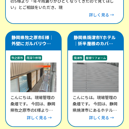
のS様より「年々雨漏りがひどくなってきたので見てほし
い」とご相談をいただき、現
詳しく見る →
静岡県牧之原市E様｜
静岡県焼津市Yホテル
外壁にガルバリウム角
｜折半屋根のカバー工
波を施工し、軒天・雨
法をやり直し、雨漏り
樋・雨戸戸袋も改修
リスクを改善した施工
牧之原市
雨漏り修理
焼津市
屋根リフォーム
事例
外装工事
雨漏り修理
こんにちは。現場管理の
こんにちは。現場管理の
桑畑です。 今回は、静岡
桑畑です。 今回は、静岡
県牧之原市のE様より、
県焼津市にあるホテル棟
外壁のメンテナンスにつ
にて、折半屋根の改修工
詳しく見る →
詳しく見る →
いてご相談をいただきま
事をご依頼いただきまし