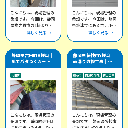
こんにちは。現場管理の
こんにちは。現場管理の
桑畑です。 今回は、静岡
桑畑です。 今回は、静岡
県牧之原市のE様より、
県焼津市にあるホテル棟
外壁のメンテナンスにつ
にて、折半屋根の改修工
詳しく見る →
詳しく見る →
いてご相談をいただきま
事をご依頼いただきまし
した。 外壁の
た。 この建物
静岡県吉田町H様邸｜
静岡県藤枝市Y様邸｜
風でバタつくカーポー
雨漏り改修工事｜瓦屋
ト・テラス屋根の波板
根と谷樋・外壁取り合
交換工事
い部を板金で補修
吉田町
藤枝市
雨漏り修理
板金工事
その他のリフォーム工事
外構工事
こんにちは。現場管理の
こんにちは。現場管理の
桑畑です。 静岡県吉田町
桑畑です。 静岡県藤枝市
にお住まいのH様より、
にお住まいのY様より、