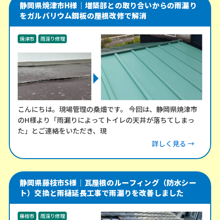
静岡県焼津市H様｜増築部との取り合いからの雨漏り
をガルバリウム鋼板の屋根改修で解消
焼津市
雨漏り修理
こんにちは。現場管理の桑畑です。 今回は、静岡県焼津市
のH様より「雨漏りによってトイレの天井が落ちてしまっ
た」とご連絡をいただき、現
詳しく見る →
静岡県藤枝市S様｜瓦屋根のルーフィング（防水シー
ト）交換と雨樋延長工事で雨漏りを改善しました
藤枝市
雨漏り修理