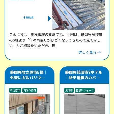
こんにちは。現場管理の桑畑です。 今回は、静岡県藤枝市
のS様より「年々雨漏りがひどくなってきたので見てほし
い」とご相談をいただき、現
詳しく見る →
静岡県牧之原市E様｜
静岡県焼津市Yホテル
外壁にガルバリウム角
｜折半屋根のカバー工
波を施工し、軒天・雨
法をやり直し、雨漏り
樋・雨戸戸袋も改修
リスクを改善した施工
牧之原市
雨漏り修理
焼津市
屋根リフォーム
事例
外装工事
雨漏り修理