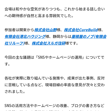
会場は和やかな空気がありつつも、これから始まる話し合い
への期待感が自然と高まる雰囲気でした。
参加者は関東から
株式会社山野
様、
株式会社CureBuild
様、
有限会社港北ハウジング
様、静岡からは
屋根屋のノブ(有限会
社リルーフ)
様、
株式会社スルガ住研
様です。
今回の主な議題は「SNSやホームページの運用」についてで
す。
各社が実際に取り組んでいる施策や、成果が出た事例、反対
に苦戦している点など、現場目線の率直な意見が次々と交わ
されました。
SNSの活用方法やホームページの改善、ブログの書き方など