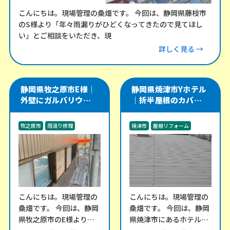
こんにちは。現場管理の桑畑です。 今回は、静岡県藤枝市
のS様より「年々雨漏りがひどくなってきたので見てほし
い」とご相談をいただき、現
詳しく見る →
静岡県牧之原市E様｜
静岡県焼津市Yホテル
外壁にガルバリウム角
｜折半屋根のカバー工
波を施工し、軒天・雨
法をやり直し、雨漏り
樋・雨戸戸袋も改修
リスクを改善した施工
牧之原市
雨漏り修理
焼津市
屋根リフォーム
事例
外装工事
雨漏り修理
こんにちは。現場管理の
こんにちは。現場管理の
桑畑です。 今回は、静岡
桑畑です。 今回は、静岡
県牧之原市のE様より、
県焼津市にあるホテル棟