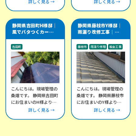
外壁のメンテナンスにつ
にて、折半屋根の改修工
詳しく見る →
詳しく見る →
いてご相談をいただきま
事をご依頼いただきまし
した。 外壁の
た。 この建物
静岡県吉田町H様邸｜
静岡県藤枝市Y様邸｜
風でバタつくカーポー
雨漏り改修工事｜瓦屋
ト・テラス屋根の波板
根と谷樋・外壁取り合
交換工事
い部を板金で補修
吉田町
藤枝市
雨漏り修理
板金工事
その他のリフォーム工事
外構工事
こんにちは。現場管理の
こんにちは。現場管理の
桑畑です。 静岡県吉田町
桑畑です。 静岡県藤枝市
にお住まいのH様より、
にお住まいのY様より、
「風が強い日にカーポー
雨漏りについてお問い合
詳しく見る →
詳しく見る →
トとテラスの屋根がバタ
わせをいただき、現地調
バタ音を立てる」との
査にお伺いしました。