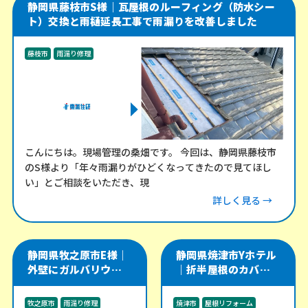
静岡県藤枝市S様｜瓦屋根のルーフィング（防水シー
ト）交換と雨樋延長工事で雨漏りを改善しました
藤枝市
雨漏り修理
こんにちは。現場管理の桑畑です。 今回は、静岡県藤枝市
のS様より「年々雨漏りがひどくなってきたので見てほし
い」とご相談をいただき、現
詳しく見る →
静岡県牧之原市E様｜
静岡県焼津市Yホテル
外壁にガルバリウム角
｜折半屋根のカバー工
波を施工し、軒天・雨
法をやり直し、雨漏り
樋・雨戸戸袋も改修
リスクを改善した施工
牧之原市
雨漏り修理
焼津市
屋根リフォーム