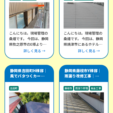
事例
外装工事
雨漏り修理
こんにちは。現場管理の
こんにちは。現場管理の
桑畑です。 今回は、静岡
桑畑です。 今回は、静岡
県牧之原市のE様より、
県焼津市にあるホテル棟
外壁のメンテナンスにつ
にて、折半屋根の改修工
詳しく見る →
詳しく見る →
いてご相談をいただきま
事をご依頼いただきまし
した。 外壁の
た。 この建物
静岡県吉田町H様邸｜
静岡県藤枝市Y様邸｜
風でバタつくカーポー
雨漏り改修工事｜瓦屋
ト・テラス屋根の波板
根と谷樋・外壁取り合
交換工事
い部を板金で補修
吉田町
藤枝市
雨漏り修理
板金工事
その他のリフォーム工事
外構工事