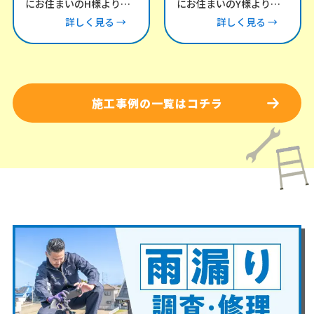
にお住まいのH様より、
にお住まいのY様より、
「風が強い日にカーポー
雨漏りについてお問い合
詳しく見る →
詳しく見る →
トとテラスの屋根がバタ
わせをいただき、現地調
バタ音を立てる」との
査にお伺いしました。
施工事例の一覧はコチラ