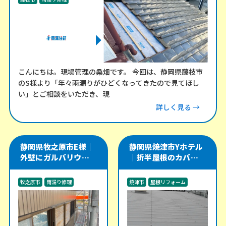
こんにちは。現場管理の桑畑です。 今回は、静岡県藤枝市
のS様より「年々雨漏りがひどくなってきたので見てほし
い」とご相談をいただき、現
詳しく見る →
静岡県牧之原市E様｜
静岡県焼津市Yホテル
外壁にガルバリウム角
｜折半屋根のカバー工
波を施工し、軒天・雨
法をやり直し、雨漏り
樋・雨戸戸袋も改修
リスクを改善した施工
牧之原市
雨漏り修理
焼津市
屋根リフォーム
事例
外装工事
雨漏り修理