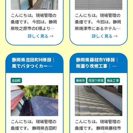
こんにちは。現場管理の
こんにちは。現場管理の
桑畑です。 今回は、静岡
桑畑です。 今回は、静岡
県牧之原市のE様より、
県焼津市にあるホテル棟
外壁のメンテナンスにつ
にて、折半屋根の改修工
詳しく見る →
詳しく見る →
いてご相談をいただきま
事をご依頼いただきまし
した。 外壁の
た。 この建物
静岡県吉田町H様邸｜
静岡県藤枝市Y様邸｜
風でバタつくカーポー
雨漏り改修工事｜瓦屋
ト・テラス屋根の波板
根と谷樋・外壁取り合
交換工事
い部を板金で補修
吉田町
藤枝市
雨漏り修理
板金工事
その他のリフォーム工事
外構工事
こんにちは。現場管理の
こんにちは。現場管理の
桑畑です。 静岡県吉田町
桑畑です。 静岡県藤枝市