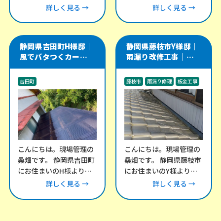
外壁のメンテナンスにつ
にて、折半屋根の改修工
詳しく見る →
詳しく見る →
いてご相談をいただきま
事をご依頼いただきまし
した。 外壁の
た。 この建物
静岡県吉田町H様邸｜
静岡県藤枝市Y様邸｜
風でバタつくカーポー
雨漏り改修工事｜瓦屋
ト・テラス屋根の波板
根と谷樋・外壁取り合
交換工事
い部を板金で補修
吉田町
藤枝市
雨漏り修理
板金工事
その他のリフォーム工事
外構工事
こんにちは。現場管理の
こんにちは。現場管理の
桑畑です。 静岡県吉田町
桑畑です。 静岡県藤枝市
にお住まいのH様より、
にお住まいのY様より、
「風が強い日にカーポー
雨漏りについてお問い合
詳しく見る →
詳しく見る →
トとテラスの屋根がバタ
わせをいただき、現地調
バタ音を立てる」との
査にお伺いしました。