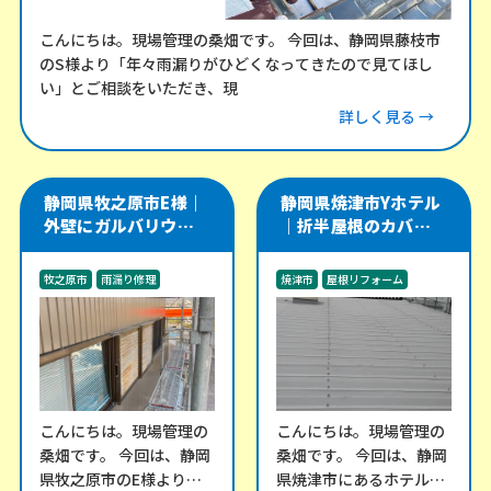
こんにちは。現場管理の桑畑です。 今回は、静岡県藤枝市
のS様より「年々雨漏りがひどくなってきたので見てほし
い」とご相談をいただき、現
詳しく見る →
静岡県牧之原市E様｜
静岡県焼津市Yホテル
外壁にガルバリウム角
｜折半屋根のカバー工
波を施工し、軒天・雨
法をやり直し、雨漏り
樋・雨戸戸袋も改修
リスクを改善した施工
牧之原市
雨漏り修理
焼津市
屋根リフォーム
事例
外装工事
雨漏り修理
こんにちは。現場管理の
こんにちは。現場管理の
桑畑です。 今回は、静岡
桑畑です。 今回は、静岡
県牧之原市のE様より、
県焼津市にあるホテル棟