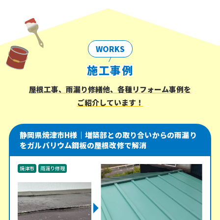
WORKS
施工事例
屋根工事、雨漏り修繕他、各種リフォーム事例を
ご紹介しています！
静岡県焼津市H様｜増築部との取り合いからの雨漏り
をガルバリウム鋼板の屋根改修で解消
焼津市
雨漏り修理