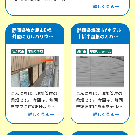
詳しく見る →
静岡県牧之原市E様｜
静岡県焼津市Yホテル
外壁にガルバリウム角
｜折半屋根のカバー工
波を施工し、軒天・雨
法をやり直し、雨漏り
樋・雨戸戸袋も改修
リスクを改善した施工
牧之原市
雨漏り修理
焼津市
屋根リフォーム
事例
外装工事
雨漏り修理
こんにちは。現場管理の
こんにちは。現場管理の
桑畑です。 今回は、静岡
桑畑です。 今回は、静岡
県牧之原市のE様より、
県焼津市にあるホテル棟
外壁のメンテナンスにつ
にて、折半屋根の改修工
詳しく見る →
詳しく見る →
いてご相談をいただきま
事をご依頼いただきまし
した。 外壁の
た。 この建物