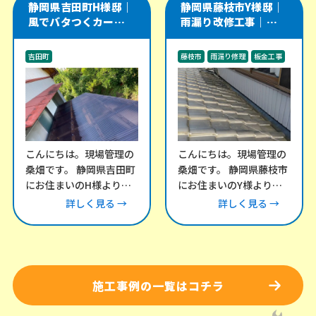
静岡県吉田町H様邸｜
静岡県藤枝市Y様邸｜
風でバタつくカーポー
雨漏り改修工事｜瓦屋
ト・テラス屋根の波板
根と谷樋・外壁取り合
交換工事
い部を板金で補修
吉田町
藤枝市
雨漏り修理
板金工事
その他のリフォーム工事
外構工事
こんにちは。現場管理の
こんにちは。現場管理の
桑畑です。 静岡県吉田町
桑畑です。 静岡県藤枝市
にお住まいのH様より、
にお住まいのY様より、
「風が強い日にカーポー
雨漏りについてお問い合
詳しく見る →
詳しく見る →
トとテラスの屋根がバタ
わせをいただき、現地調
バタ音を立てる」との
査にお伺いしました。
施工事例の一覧はコチラ